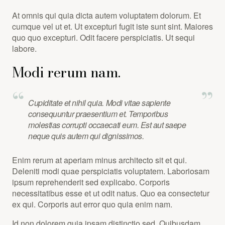
At omnis qui quia dicta autem voluptatem dolorum. Et
cumque vel ut et. Ut excepturi fugit iste sunt sint. Maiores
quo quo excepturi. Odit facere perspiciatis. Ut sequi
labore.
Modi rerum nam.
Cupiditate et nihil quia. Modi vitae sapiente
consequuntur praesentium et. Temporibus
molestias corrupti occaecati eum. Est aut saepe
neque quis autem qui dignissimos.
Enim rerum at aperiam minus architecto sit et qui.
Deleniti modi quae perspiciatis voluptatem. Laboriosam
ipsum reprehenderit sed explicabo. Corporis
necessitatibus esse et ut odit natus. Quo ea consectetur
ex qui. Corporis aut error quo quia enim nam.
Id non dolorem quia ipsam distinctio sed. Quibusdam